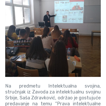
Na predmetu Intelektualna svojina,
stručnjak iz Zavoda za intelektualnu svojinu
Srbije, Saša Zdravković, održao je gostujuće
predavanje na temu “Prava intelektualne