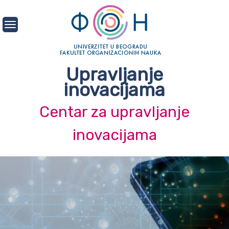
Skip
to
content
Upravljanje
inovacijama
Centar za upravljanje
inovacijama