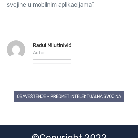
svojine u mobilnim aplikacijama”.
Radul Milutinivić
Autor
Post
OBAVEŠTENJE – PREDMET INTELEKTUALNA SVOJINA
navigation
©Copyright 2022